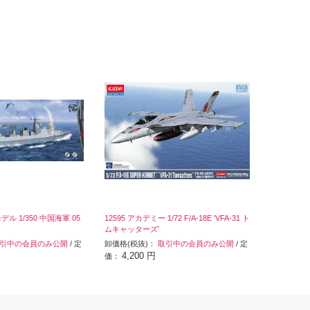
デル 1/350 中国海軍 05
12595 アカデミー 1/72 F/A-18E 'VFA-31 ト
ムキャッターズ'
引中の会員のみ公開
/ 定
卸価格(税抜)：
取引中の会員のみ公開
/ 定
4,200 円
価：