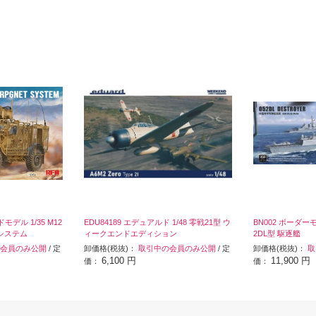
モデル 1/35 M12
EDU84189 エデュアルド 1/48 零戦21型 ウ
BN002 ボーダーモ
etシステム
ィークエンドエディション
2DL型 駆逐艦
会員のみ公開
/ 定
卸価格(税抜)：
取引中の会員のみ公開
/ 定
卸価格(税抜)：
取
6,100 円
11,900 円
価：
価：