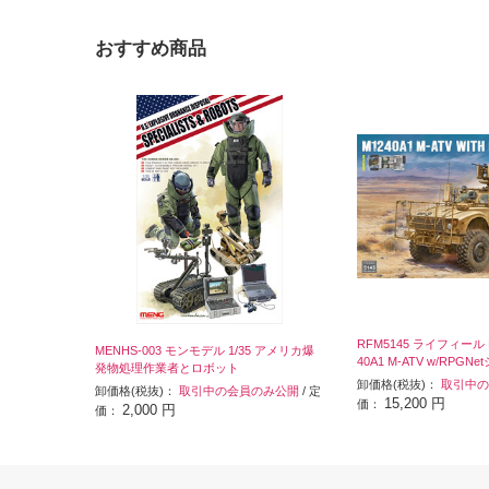
おすすめ商品
RFM5145 ライフィールド
MENHS-003 モンモデル 1/35 アメリカ爆
40A1 M-ATV w/RPGN
発物処理作業者とロボット
卸価格(税抜)：
取引中の
卸価格(税抜)：
取引中の会員のみ公開
/ 定
15,200 円
価：
2,000 円
価：