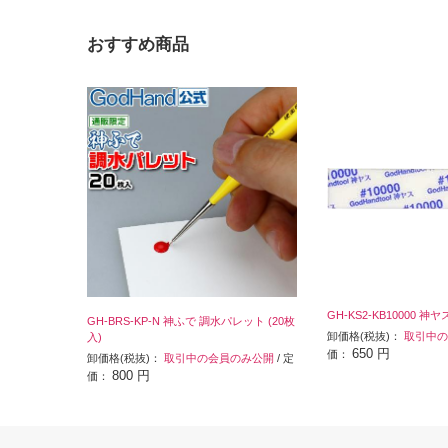
おすすめ商品
GH-KS2-KB10000 神ヤ
GH-BRS-KP-N 神ふで 調水パレット (20枚
卸価格(税抜)：
取引中の
入)
650 円
価：
卸価格(税抜)：
取引中の会員のみ公開
/ 定
800 円
価：