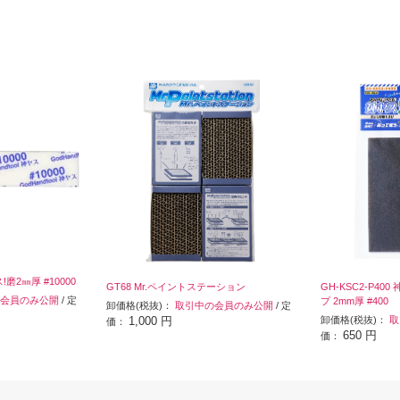
ス!磨2㎜厚 #10000
GT68 Mr.ペイントステーション
GH-KSC2-P4
会員のみ公開
/ 定
プ 2mm厚 #400
卸価格(税抜)：
取引中の会員のみ公開
/ 定
1,000 円
卸価格(税抜)：
取
価：
650 円
価：