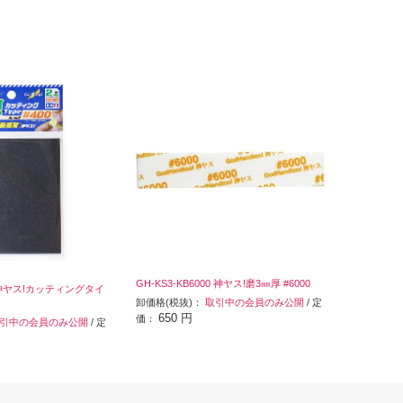
GH-KS3-KB6000 神ヤス!磨3㎜厚 #6000
00 神ヤス!カッティングタイ
卸価格(税抜)：
取引中の会員のみ公開
/ 定
650 円
価：
引中の会員のみ公開
/ 定