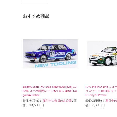
おすすめ商品
18RMC183B IXO 1/18 BMW 520i (E28) 19
RAC448 IXO 1/43 
82年 スパ24時間レース #27 A.Cudini/H.Re
コスワース 1994年 ラ
gout/A.Peltier
B.Thiry/S.Prevot
卸価格(税抜)：
取引中の会員のみ公開
/ 定
卸価格(税抜)：
取引中の
13,500 円
7,300 円
価：
価：