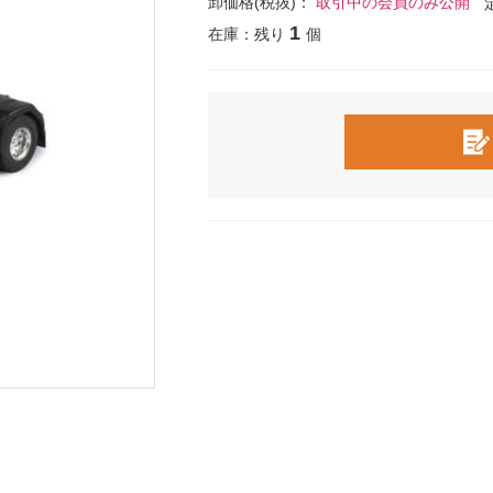
卸価格(税抜)：
取引中の会員のみ公開
1
在庫：残り
個