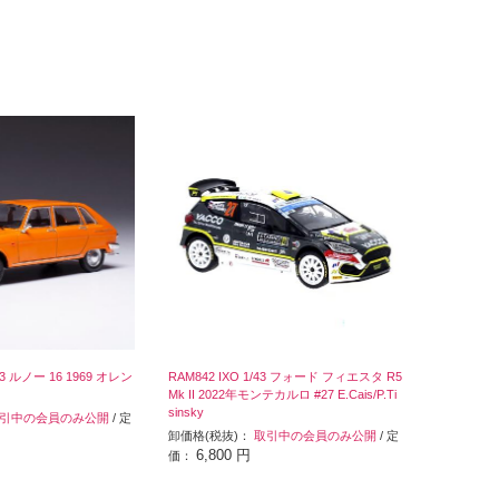
/43 ルノー 16 1969 オレン
RAM842 IXO 1/43 フォード フィエスタ R5
Mk II 2022年モンテカルロ #27 E.Cais/P.Ti
sinsky
引中の会員のみ公開
/ 定
卸価格(税抜)：
取引中の会員のみ公開
/ 定
6,800 円
価：