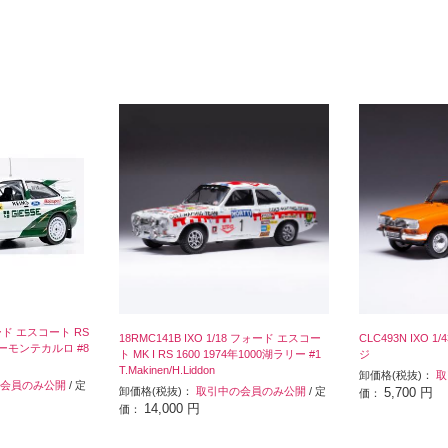
フォード エスコート RS
18RMC141B IXO 1/18 フォード エスコー
CLC493N IXO 1
リーモンテカルロ #8
ト MK I RS 1600 1974年1000湖ラリー #1
ジ
T.Makinen/H.Liddon
卸価格(税抜)：
取
会員のみ公開
/ 定
卸価格(税抜)：
取引中の会員のみ公開
/ 定
5,700 円
価：
14,000 円
価：