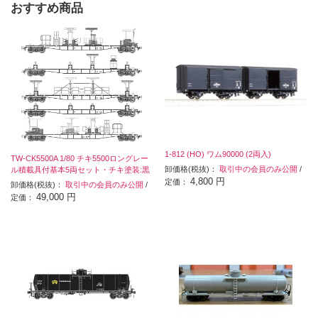
おすすめ商品
1-812 (HO) ワム90000 (2両入)
TW-CK5500A 1/80 チキ5500ロングレー
卸価格(税抜)：
取引中の会員のみ公開
/
ル積載具付基本5両セット・チキ塗装:黒
4,800 円
定価：
卸価格(税抜)：
取引中の会員のみ公開
/
49,000 円
定価：