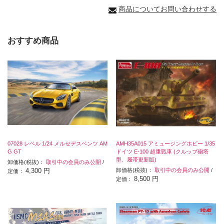
商品についてお問い合わせする
おすすめ商品
07028 レベル 1/24 メルセデスベンツ AM
AMH35A015 アミュージングホビー 1/35
G GT
ドイツ E-100 超重戦車 (クルップ砲塔
型、履帯更新版)
卸価格(税抜)：
取引中の会員のみ公開
/
4,300 円
卸価格(税抜)：
取引中の会員のみ公開
/
定価：
8,500 円
定価：