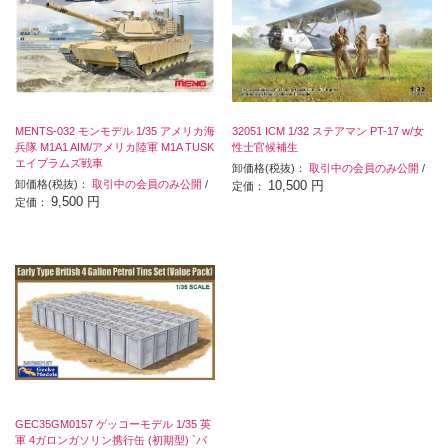
MENTS-032 モンモデル 1/35 アメリカ海
32051 ICM 1/32 ステアマン PT-17 w/女
兵隊 M1A1 AIM/アメリカ陸軍 M1A TUSK
性士官候補生
エイブラムズ戦車
卸価格(税抜)：
取引中の会員のみ公開
/
卸価格(税抜)：
取引中の会員のみ公開
/
10,500 円
定価：
9,500 円
定価：
GEC35GM0157 ゲッコーモデル 1/35 英
軍 4ガロンガソリン携行缶 (初期型) `バ