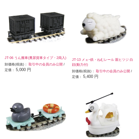
JT-06 うん搬車(糞尿貨車タイプ・2両入)
JT-13 メェ~鉄・ねむレール 親ヒツジ 白
卸価格(税抜)：
取引中の会員のみ公開
/
顔(動力付)
5,000 円
定価：
卸価格(税抜)：
取引中の会員のみ公開
/
5,400 円
定価：