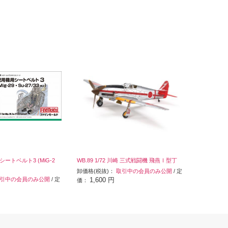
機シートベルト3 (MiG-2
WB.89 1/72 川崎 三式戦闘機 飛燕Ⅰ型丁
卸価格(税抜)：
取引中の会員のみ公開
/ 定
引中の会員のみ公開
/ 定
1,600 円
価：