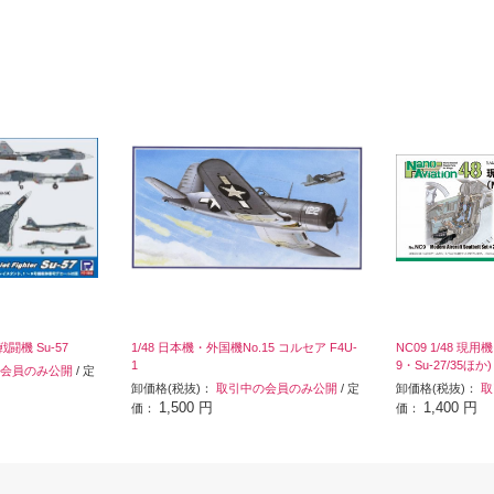
戦闘機 Su-57
1/48 日本機・外国機No.15 コルセア F4U-
NC09 1/48 現用
1
9・Su-27/35ほか)
会員のみ公開
/ 定
卸価格(税抜)：
取引中の会員のみ公開
/ 定
卸価格(税抜)：
取
1,500 円
1,400 円
価：
価：