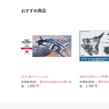
おすすめ商品
C1 F-4EJファントム2
SN21 1/144 ロシア空軍 
卸価格(税抜)：
取引中の会員のみ公開
/ 定
卸価格(税抜)：
取引中の
1,000 円
2,700 円
価：
価：