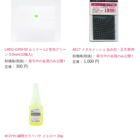
LMD2-GRN-50 ルミドーム2 蛍光グリー
AE17 メタルメッシュ あみ目・正方形08
ン 5.0mm(10個入)
卸価格(税抜)：
取引中の会員のみ公開
/
卸価格(税抜)：
取引中の会員のみ公開
/
1,000 円
定価：
300 円
定価：
M-07Yn 瞬間カラーパテ イエロー 20g