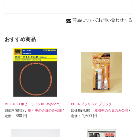
商品についてお問い合わせする
おすすめ商品
MCT313D ホビーラインФ0.35(55cm)
PL-16 プラリペア ブラック
卸価格(税抜)：
取引中の会員のみ公開
/
卸価格(税抜)：
取引中の会員のみ公開
/
360 円
1,600 円
定価：
定価：