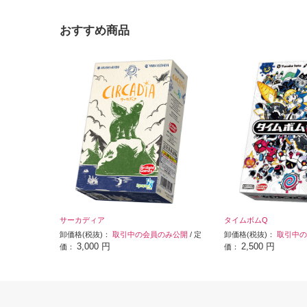
おすすめ商品
サーカディア
タイムボムQ
卸価格(税抜)：
取引中の会員のみ公開
/ 定
卸価格(税抜)：
取引中の
3,000 円
2,500 円
価：
価：