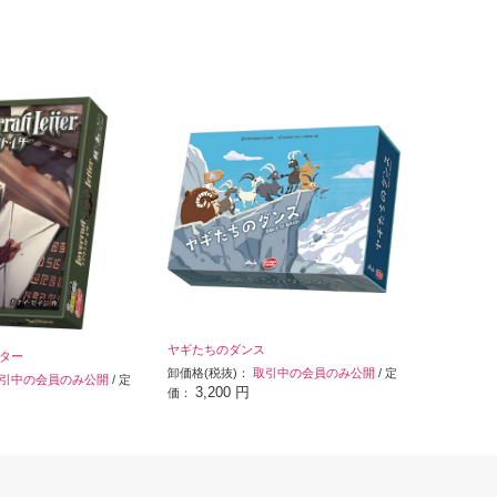
ヤギたちのダンス
ター
卸価格(税抜)：
取引中の会員のみ公開
/ 定
引中の会員のみ公開
/ 定
3,200 円
価：