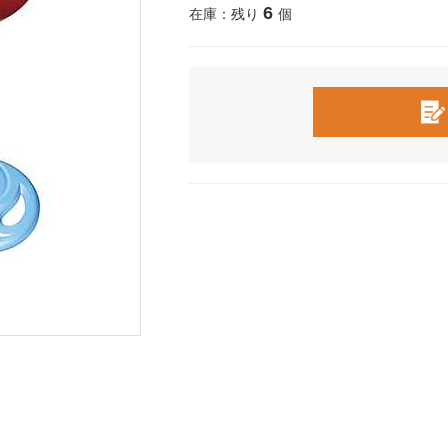
6
在庫：残り
個