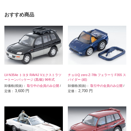
おすすめ商品
LV-N354e トヨタ RAV4J Vエクストラツ
チョロQ zero Z-78b フェラーリ F355 ス
ートーンパッケージ (黒/銀) 96年式
パイダー (紺)
卸価格(税抜)：
取引中の会員のみ公開
/
卸価格(税抜)：
取引中の会員のみ公開
/
3,600 円
2,700 円
定価：
定価：