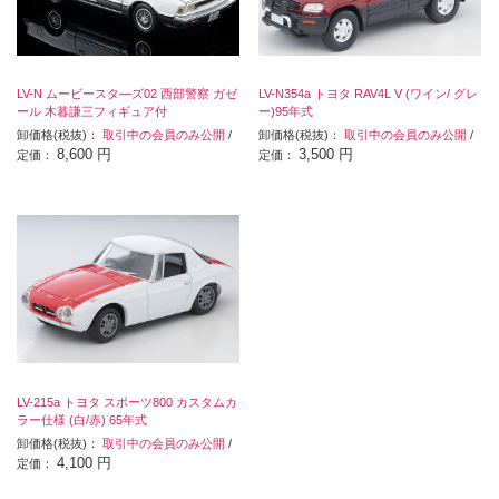
LV-N ムービースタ―ズ02 西部警察 ガゼ
LV-N354a トヨタ RAV4L V (ワイン/ グレ
ール 木暮謙三フィギュア付
ー)95年式
卸価格(税抜)：
取引中の会員のみ公開
/
卸価格(税抜)：
取引中の会員のみ公開
/
8,600 円
3,500 円
定価：
定価：
LV-215a トヨタ スポーツ800 カスタムカ
ラー仕様 (白/赤) 65年式
卸価格(税抜)：
取引中の会員のみ公開
/
4,100 円
定価：