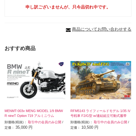
申し訳ございませんが、只今品切れ中です。
商品についてお問い合わせする
おすすめ商品
MENMT-003v MENG MODEL 1/9 BMW
RFM5143 ライフィールドモデル 1/35 Ⅳ
R nineT Option 719 アルミニウム
号戦車 F2/G型 w/連結組立可動式履帯
卸価格(税抜)：
取引中の会員のみ公開
/
卸価格(税抜)：
取引中の会員のみ公開
/
35,000 円
10,500 円
定価：
定価：