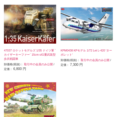
47037 ロケットモデルズ 1/35 ドイツ軍 `
KPM0438 KPモデル 1/72 Let L-420 'ター
カイザーキーファー` 15cm sIG重武装型
ボレット'
歩兵戦闘車
卸価格(税抜)：
取引中の会員のみ公開
/
卸価格(税抜)：
取引中の会員のみ公開
/
7,300 円
定価：
6,800 円
定価：