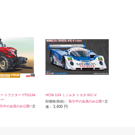
ンマー トラクター YT5113A
HC56 1/24 ミノルタ トヨタ 91C-V
ー'
卸価格(税抜)：
取引中の会員のみ公開
/ 定
引中の会員のみ公開
/ 定
3,400 円
価：