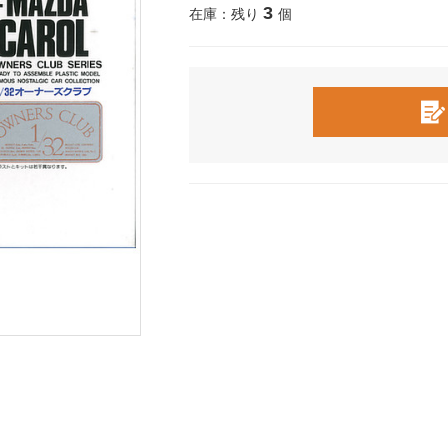
3
在庫：残り
個