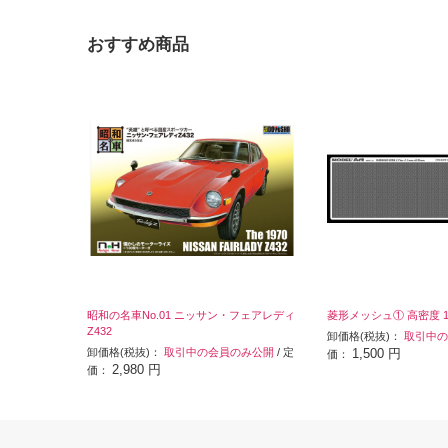
おすすめ商品
昭和の名車No.01 ニッサン・フェアレディ
菱形メッシュ① 高密度 1.
Z432
卸価格(税抜)：
取引中の
卸価格(税抜)：
取引中の会員のみ公開
/ 定
1,500 円
価：
2,980 円
価：