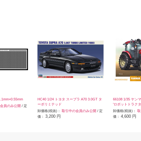
1mm×0.55mm
HC40 1/24 トヨタ スープラ A70 3.0GT タ
66108 1/35 ヤ
ーボリミテッド
'ロボットトラクタ
会員のみ公開
/ 定
卸価格(税抜)：
取引中の会員のみ公開
/ 定
卸価格(税抜)：
取
3,200 円
4,600 円
価：
価：