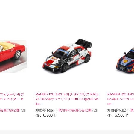
/43 フェラーリ モデ
RAM857 IXO 1/43 トヨタ GR ヤリス RALL
RAM884 IXO 1/43
ニア スパイダー オ
Y1 2022年サファリラリー #1 S.Ogier/B.Vei
023年モンテカルロラリ
llas
rm
会員のみ公開
/ 定
卸価格(税抜)：
取引中の会員のみ公開
/ 定
卸価格(税抜)：
取
6,500 円
6,500 円
価：
価：