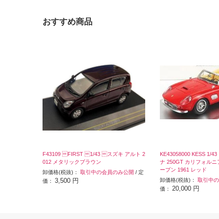
おすすめ商品
F43109 FIRST 1/43 スズキ アルト 2
KE43058000 KESS 1
012 メタリックブラウン
ナ 250GT カリフォル
ープン 1961 レッド
卸価格(税抜)：
取引中の会員のみ公開
/ 定
3,500 円
卸価格(税抜)：
取引中の
価：
20,000 円
価：