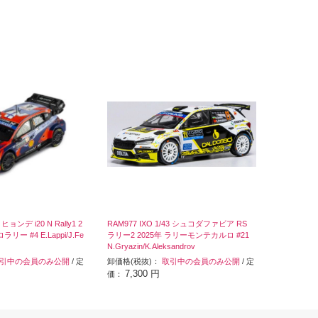
 ヒョンデ i20 N Rally1 2
RAM977 IXO 1/43 シュコダファビア RS
ー #4 E.Lappi/J.Fe
ラリー2 2025年 ラリーモンテカルロ #21
N.Gryazin/K.Aleksandrov
引中の会員のみ公開
/ 定
卸価格(税抜)：
取引中の会員のみ公開
/ 定
7,300 円
価：