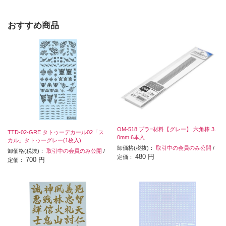
おすすめ商品
OM-518 プラ=材料【グレー】 六角棒 3.
TTD-02-GRE タトゥーデカール02「ス
0mm 6本入
カル」タトゥーグレー(1枚入)
卸価格(税抜)：
取引中の会員のみ公開
/
卸価格(税抜)：
取引中の会員のみ公開
/
480 円
定価：
700 円
定価：