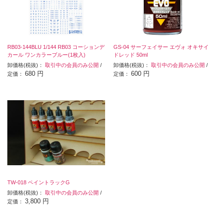
RB03-144BLU 1/144 RB03 コーションデ
GS-04 サーフェイサー エヴォ オキサイ
カール ワンカラーブルー(1枚入)
ドレッド 50ml
卸価格(税抜)：
取引中の会員のみ公開
/
卸価格(税抜)：
取引中の会員のみ公開
/
680 円
600 円
定価：
定価：
TW-018 ペイントラックG
卸価格(税抜)：
取引中の会員のみ公開
/
3,800 円
定価：