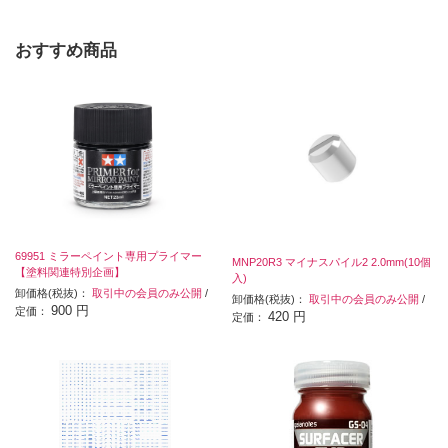
おすすめ商品
69951 ミラーペイント専用プライマー
MNP20R3 マイナスパイル2 2.0mm(10個
【塗料関連特別企画】
入)
卸価格(税抜)：
取引中の会員のみ公開
/
卸価格(税抜)：
取引中の会員のみ公開
/
900 円
定価：
420 円
定価：