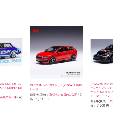
W 520i (E28) 19
RAM937C IXO 
CLC527N IXO 1/43 シュコダ SCALA 2019
A.Cudini/H.Re
ー1 ハイブリッド 
レッド
ケニア #33 エ
卸価格(税抜)：
取引中の会員のみ公開
/ 定
ト・マーティン
会員のみ公開
/ 定
5,700 円
価：
卸価格(税抜)：
取
7,300 円
価：