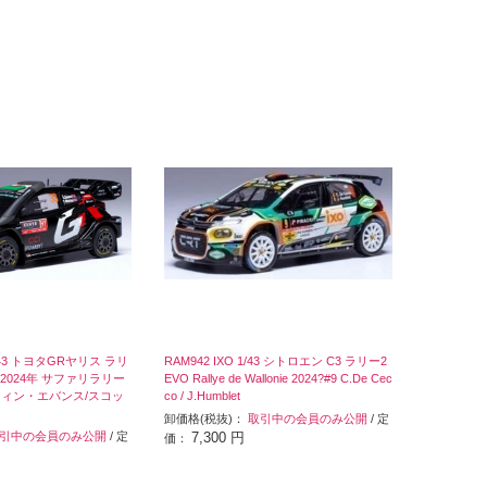
1/43 トヨタGRヤリス ラリ
RAM942 IXO 1/43 シトロエン C3 ラリー2
2024年 サファリラリー
EVO Rallye de Wallonie 2024?#9 C.De Cec
ルフィン・エバンス/スコッ
co / J.Humblet
卸価格(税抜)：
取引中の会員のみ公開
/ 定
引中の会員のみ公開
/ 定
7,300 円
価：