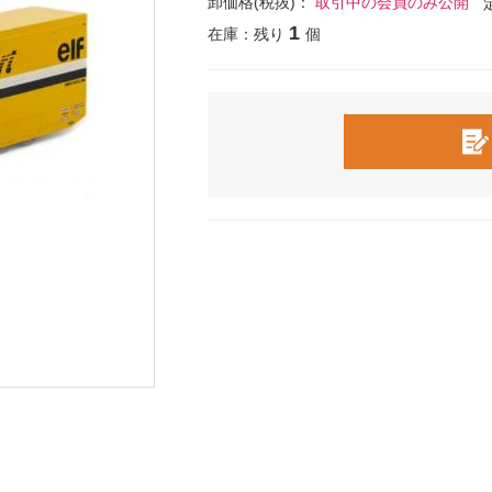
卸価格(税抜)：
取引中の会員のみ公開
1
在庫：残り
個