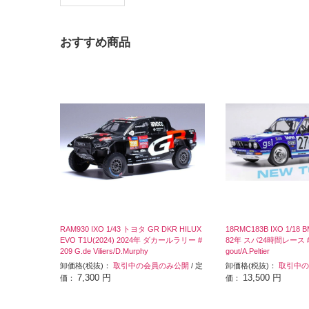
おすすめ商品
RAM930 IXO 1/43 トヨタ GR DKR HILUX
18RMC183B IXO 1/18 BM
EVO T1U(2024) 2024年 ダカールラリー #
82年 スパ24時間レース #27 
209 G.de Viliers/D.Murphy
gout/A.Peltier
卸価格(税抜)：
取引中の会員のみ公開
/ 定
卸価格(税抜)：
取引中の
7,300 円
13,500 円
価：
価：