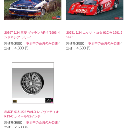
20697 1/24 三菱 ギャラン VR-4 '1993 イ
20781 1/24 エッソ トヨタ 91C-V 1991 J
ンドネシア ラリー'
SPC
卸価格(税抜)：
取引中の会員のみ公開
/
卸価格(税抜)：
取引中の会員のみ公開
/
4,300 円
4,600 円
定価：
定価：
SMCP-018 1/24 WALD レノヴァティオ
R13-C ホイール/22インチ
卸価格(税抜)：
取引中の会員のみ公開
/
2,500 円
定価：