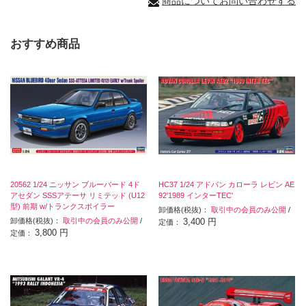
商品についてお問い合わせする
おすすめ商品
20562 1/24 ニッサン ブルーバード 4ド
HC37 1/24 アドバン カローラ レビン AE
アセダン SSSアテーサ リミテッド (U12
92'1989 インターTEC'
型) 前期 w/トランクスポイラー
卸価格(税抜)：
取引中の会員のみ公開
/
卸価格(税抜)：
取引中の会員のみ公開
/
3,400 円
定価：
3,800 円
定価：