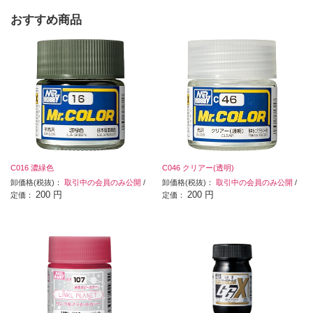
おすすめ商品
C016 濃緑色
C046 クリアー(透明)
卸価格(税抜)：
取引中の会員のみ公開
/
卸価格(税抜)：
取引中の会員のみ公開
/
200 円
200 円
定価：
定価：