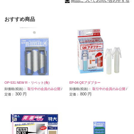
商品についてお問い合わせする
おすすめ商品
OP-531 NEW R・リベット(角)
EP-04 QEアダプター
卸価格(税抜)：
取引中の会員のみ公開
/
卸価格(税抜)：
取引中の会員のみ公開
/
300 円
800 円
定価：
定価：