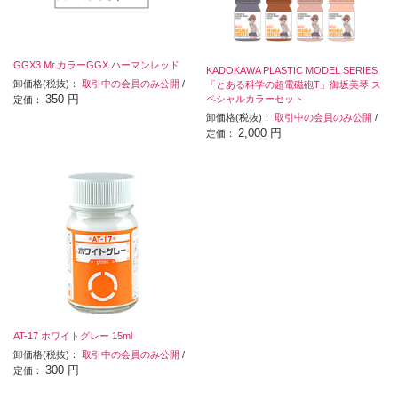
GGX3 Mr.カラーGGX ハーマンレッド
KADOKAWA PLASTIC MODEL SERIES
卸価格(税抜)：
取引中の会員のみ公開
/
「とある科学の超電磁砲T」御坂美琴 ス
350 円
ペシャルカラーセット
定価：
卸価格(税抜)：
取引中の会員のみ公開
/
2,000 円
定価：
AT-17 ホワイトグレー 15ml
卸価格(税抜)：
取引中の会員のみ公開
/
300 円
定価：