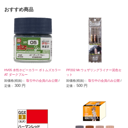
おすすめ商品
HV05 水性ホビーカラー ボトムズカラー
PP202 Mr.ウェザリングライナー泥色セ
AT ダークブルー
ット
卸価格(税抜)：
取引中の会員のみ公開
/
卸価格(税抜)：
取引中の会員のみ公開
/
300 円
500 円
定価：
定価：