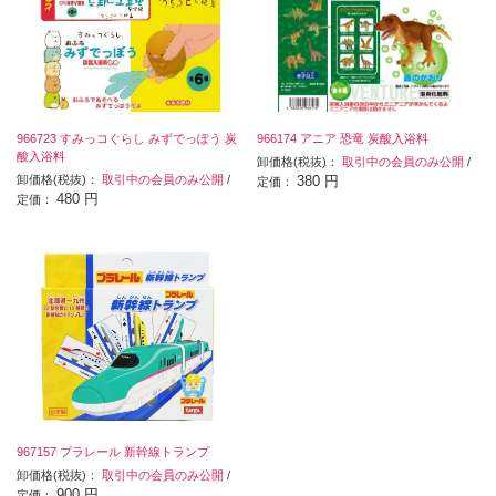
966723 すみっコぐらし みずでっぽう 炭
966174 アニア 恐竜 炭酸入浴料
酸入浴料
卸価格(税抜)：
取引中の会員のみ公開
/
卸価格(税抜)：
取引中の会員のみ公開
/
380 円
定価：
480 円
定価：
967157 プラレール 新幹線トランプ
卸価格(税抜)：
取引中の会員のみ公開
/
900 円
定価：