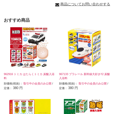
商品についてお問い合わせする
おすすめ商品
962916 トミカ はたらくトミカ 炭酸入浴
967133 プラレール 新幹線大好き!!2 炭酸
料
入浴料
卸価格(税抜)：
取引中の会員のみ公開
/
卸価格(税抜)：
取引中の会員のみ公開
/
380 円
380 円
定価：
定価：