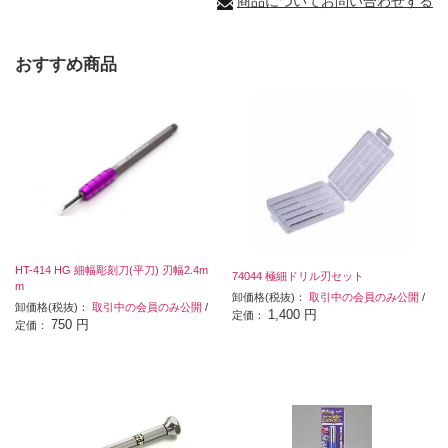
商品についてお問い合わせする
おすすめ商品
HT-414 HG 細幅彫刻刀(平刀) 刃幅2.4m
74044 極細ドリル刃セット
m
卸価格(税抜)：
取引中の会員のみ公開
/
卸価格(税抜)：
取引中の会員のみ公開
/
1,400 円
定価：
750 円
定価：