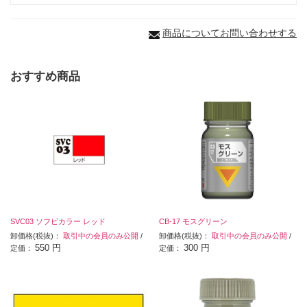
商品についてお問い合わせする
おすすめ商品
SVC03 ソフビカラー レッド
CB-17 モスグリーン
卸価格(税抜)：
取引中の会員のみ公開
/
卸価格(税抜)：
取引中の会員のみ公開
/
550 円
300 円
定価：
定価：