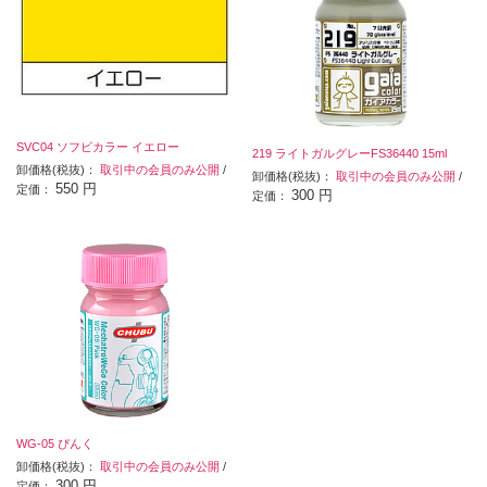
SVC04 ソフビカラー イエロー
219 ライトガルグレーFS36440 15ml
卸価格(税抜)：
取引中の会員のみ公開
/
卸価格(税抜)：
取引中の会員のみ公開
/
550 円
定価：
300 円
定価：
WG-05 ぴんく
卸価格(税抜)：
取引中の会員のみ公開
/
300 円
定価：