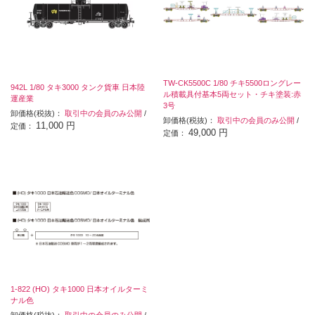
TW-CK5500C 1/80 チキ5500ロングレー
942L 1/80 タキ3000 タンク貨車 日本陸
ル積載具付基本5両セット・チキ塗装:赤
運産業
3号
卸価格(税抜)：
取引中の会員のみ公開
/
卸価格(税抜)：
取引中の会員のみ公開
/
11,000 円
定価：
49,000 円
定価：
1-822 (HO) タキ1000 日本オイルターミ
ナル色
卸価格(税抜)：
取引中の会員のみ公開
/