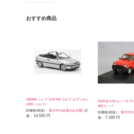
おすすめ商品
188468 ノレブ 1/18 VW ゴルフ カブリオレ
510518 1/43 ルノー5
1995 シルバー
983 レッド
卸価格(税抜)：
取引中の会員のみ公開
/ 定
卸価格(税抜)：
取引中の
14,500 円
価：
7,300 円
価：