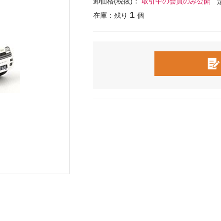
卸価格(税抜)：
取引中の会員のみ公開
1
在庫：残り
個