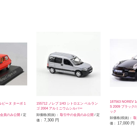
187563 NOREV 
 アルピーヌ ターボ 1
155712 ノレブ 1/43 シトロエン ベルラン
S 2009 ブラ
ゴ 2004 アルミニウムシルバー
ック
会員のみ公開
/ 定
卸価格(税抜)：
取引中の会員のみ公開
/ 定
卸価格(税抜)：
取
7,300 円
価：
17,000 円
価：