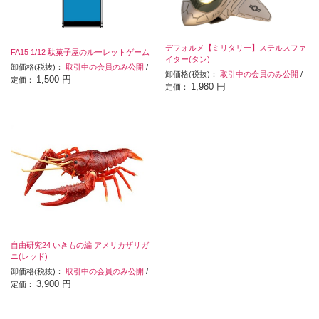
デフォルメ【ミリタリー】ステルスファ
FA15 1/12 駄菓子屋のルーレットゲーム
イター(タン)
卸価格(税抜)：
取引中の会員のみ公開
/
卸価格(税抜)：
取引中の会員のみ公開
/
1,500 円
定価：
1,980 円
定価：
自由研究24 いきもの編 アメリカザリガ
ニ(レッド)
卸価格(税抜)：
取引中の会員のみ公開
/
3,900 円
定価：