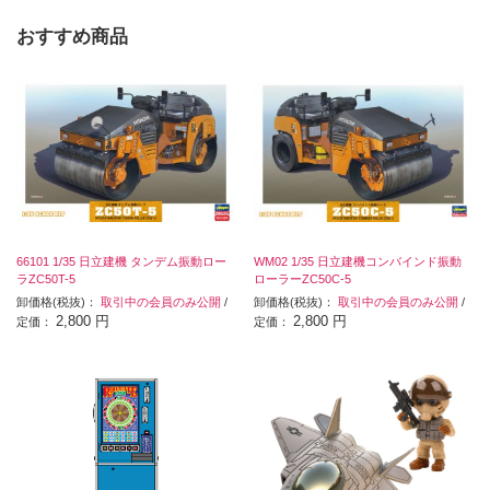
おすすめ商品
66101 1/35 日立建機 タンデム振動ロー
WM02 1/35 日立建機コンバインド振動
ラZC50T-5
ローラーZC50C-5
卸価格(税抜)：
取引中の会員のみ公開
/
卸価格(税抜)：
取引中の会員のみ公開
/
2,800 円
2,800 円
定価：
定価：