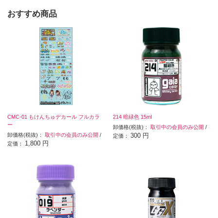
おすすめ商品
CMC-01 もけんちゅデカール フルカラ
214 暗緑色 15ml
ー
卸価格(税抜)：
取引中の会員のみ公開
/
卸価格(税抜)：
取引中の会員のみ公開
/
300 円
定価：
1,800 円
定価：