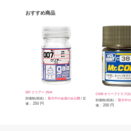
おすすめ商品
007 クリアー 15ml
C038 オリーブドラブ(2)
卸価格(税抜)：
取引中の会員のみ公開
/ 定
卸価格(税抜)：
取引中の
250 円
価：
200 円
価：