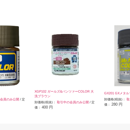
XGP102 ガールズ&パンツァーCOLOR 大
GX201 GXメタ
洗ブラウン
会員のみ公開
/ 定
卸価格(税抜)：
取
卸価格(税抜)：
取引中の会員のみ公開
/ 定
280 円
価：
400 円
価：