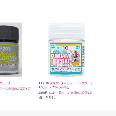
ルブラック
HUG10 水性ガンダムカラー トップコート
UVカット 75%つや消し
引中の会員のみ公開
/ 定
卸価格(税抜)：
取引中の会員のみ公開
/ 定
400 円
価：