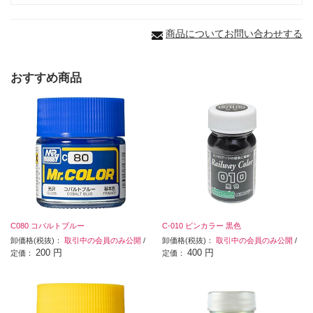
商品についてお問い合わせする
おすすめ商品
C080 コバルトブルー
C-010 ビンカラー 黒色
卸価格(税抜)：
取引中の会員のみ公開
/
卸価格(税抜)：
取引中の会員のみ公開
/
200 円
400 円
定価：
定価：