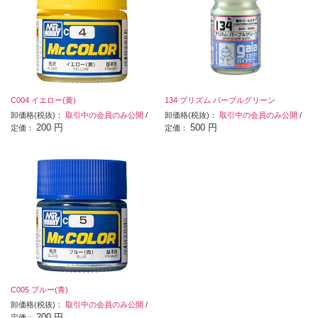
C004 イエロー(黄)
134 プリズム パープルグリーン
卸価格(税抜)：
取引中の会員のみ公開
/
卸価格(税抜)：
取引中の会員のみ公開
/
200 円
500 円
定価：
定価：
C005 ブルー(青)
卸価格(税抜)：
取引中の会員のみ公開
/
200 円
定価：