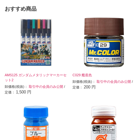
おすすめ商品
AMS125 ガンダムメタリックマーカーセ
C029 艦底色
ット2
卸価格(税抜)：
取引中の会員のみ公開
/
卸価格(税抜)：
取引中の会員のみ公開
/
200 円
定価：
1,500 円
定価：