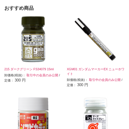
おすすめ商品
215 ダークグリーン FS34079 15ml
XGM01 ガンダムマーカーEX ニューホワ
イト
卸価格(税抜)：
取引中の会員のみ公開
/
300 円
卸価格(税抜)：
取引中の会員のみ公開
/
定価：
300 円
定価：