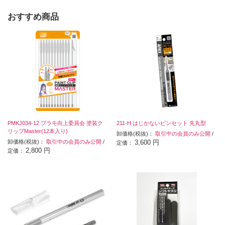
おすすめ商品
PMKJ034-12 プラモ向上委員会 塗装ク
211-H はじかないピンセット 先丸型
リップMaster(12本入り)
卸価格(税抜)：
取引中の会員のみ公開
/
卸価格(税抜)：
取引中の会員のみ公開
/
3,600 円
定価：
2,800 円
定価：