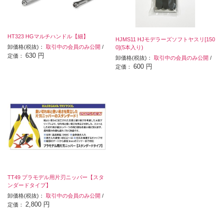
HT323 HGマルチハンドル【細】
HJMS11 HJモデラーズソフトヤスリ[150
卸価格(税抜)：
取引中の会員のみ公開
/
0](5本入り)
630 円
定価：
卸価格(税抜)：
取引中の会員のみ公開
/
600 円
定価：
TT49 プラモデル用片刃ニッパー【スタ
ンダードタイプ】
卸価格(税抜)：
取引中の会員のみ公開
/
2,800 円
定価：