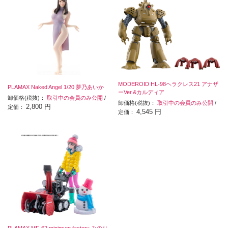
MODEROID HL-98ヘラクレス21 アナザ
PLAMAX Naked Angel 1/20 夢乃あいか
ーVer.&カルディア
卸価格(税抜)：
取引中の会員のみ公開
/
卸価格(税抜)：
取引中の会員のみ公開
/
2,800 円
定価：
4,545 円
定価：
PLAMAX MF-62 minimum factory みのり