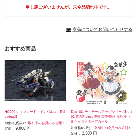
申し訳ございませんが、只今品切れ中です。
商品についてお問い合わせする
おすすめ商品
HG100 レイブレード・インパルス【Rel
Dup-101 ディテールアップシリーズNo.1
oadead】
01 東方Project 博麗 霊夢/霧雨 魔理沙 汎
用キャラクターデカール
卸価格(税抜)：
取引中の会員のみ公開
/
9,800 円
卸価格(税抜)：
取引中の会員のみ公開
/
定価：
2,500 円
定価：