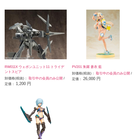
RW011X ウェポンユニット11 トライデ
PV201 朱羅 蒼衣 藍
ントスピア
卸価格(税抜)：
取引中の会員のみ公開
/
卸価格(税抜)：
取引中の会員のみ公開
/
26,000 円
定価：
1,200 円
定価：