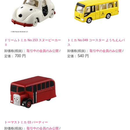
ドリームトミカ No.153 スヌーピーカー
トミカ No.049 コースター ようちえんバ
Ⅱ
ス
卸価格(税抜)：
取引中の会員のみ公開
/
卸価格(税抜)：
取引中の会員のみ公開
/
700 円
540 円
定価：
定価：
トーマストミカ 03 バーティー
卸価格(税抜)：
取引中の会員のみ公開
/