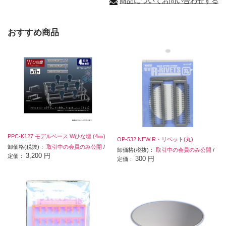
商品についてお問い合わせする
おすすめ商品
PPC-K127 モデルベース Wひな壇 (4㎜)
OP-532 NEW R・リベット(丸)
卸価格(税抜)：
取引中の会員のみ公開
/
卸価格(税抜)：
取引中の会員のみ公開
/
3,200 円
定価：
300 円
定価：