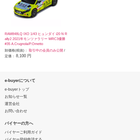
RAM848LQ IXO 1/43 ヒュンダイ i20 N R
ally2 2021年モンツァラリー WRC3優勝
#35 A.Crugnola/P.Ometto
卸価格(税抜)：
取引中の会員のみ公開
/
8,100 円
定価：
e-buyerについて
e-buyerトップ
お知らせ一覧
運営会社
お問い合わせ
バイヤーの方へ
バイヤーご利用ガイド
バイヤー登録申請する