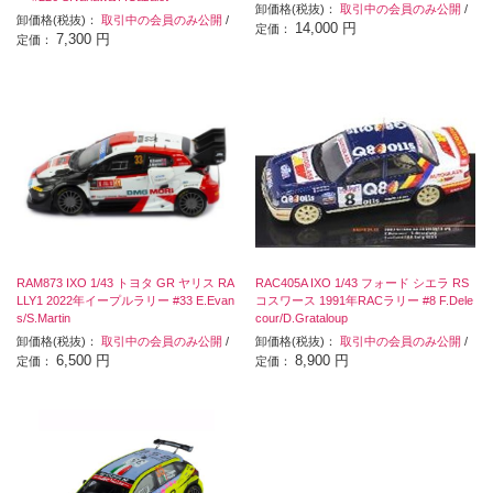
卸価格(税抜)：
取引中の会員のみ公開
/
卸価格(税抜)：
取引中の会員のみ公開
/
14,000 円
定価：
7,300 円
定価：
RAM873 IXO 1/43 トヨタ GR ヤリス RA
RAC405A IXO 1/43 フォード シエラ RS
LLY1 2022年イープルラリー #33 E.Evan
コスワース 1991年RACラリー #8 F.Dele
s/S.Martin
cour/D.Grataloup
卸価格(税抜)：
取引中の会員のみ公開
/
卸価格(税抜)：
取引中の会員のみ公開
/
6,500 円
8,900 円
定価：
定価：