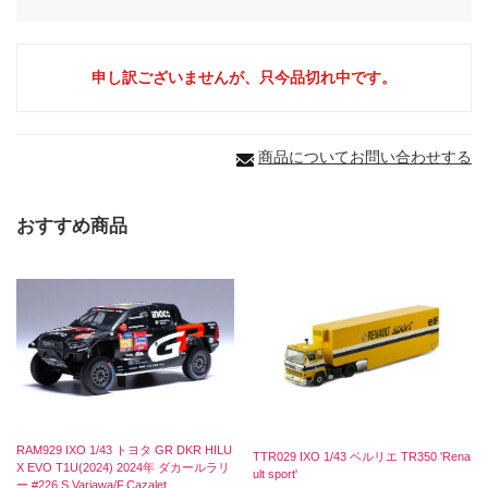
申し訳ございませんが、只今品切れ中です。
商品についてお問い合わせする
おすすめ商品
RAM929 IXO 1/43 トヨタ GR DKR HILU
TTR029 IXO 1/43 ベルリエ TR350 'Rena
X EVO T1U(2024) 2024年 ダカールラリ
ult sport'
ー #226 S.Variawa/F.Cazalet