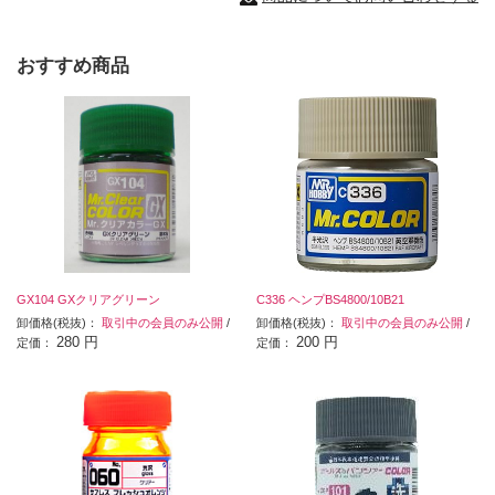
おすすめ商品
GX104 GXクリアグリーン
C336 ヘンプBS4800/10B21
卸価格(税抜)：
取引中の会員のみ公開
/
卸価格(税抜)：
取引中の会員のみ公開
/
280 円
200 円
定価：
定価：