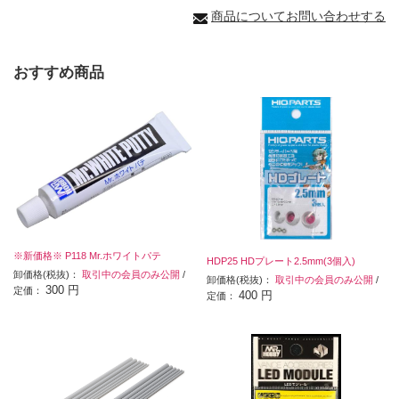
商品についてお問い合わせする
おすすめ商品
※新価格※ P118 Mr.ホワイトパテ
HDP25 HDプレート2.5mm(3個入)
卸価格(税抜)：
取引中の会員のみ公開
/
卸価格(税抜)：
取引中の会員のみ公開
/
300 円
定価：
400 円
定価：