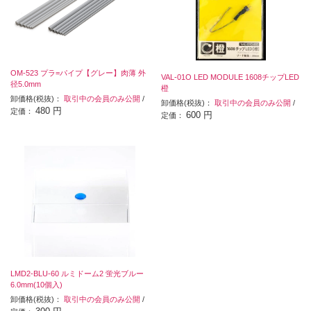
OM-523 プラ=パイプ【グレー】肉薄 外
VAL-01O LED MODULE 1608チップLED
径5.0mm
橙
卸価格(税抜)：
取引中の会員のみ公開
/
卸価格(税抜)：
取引中の会員のみ公開
/
480 円
定価：
600 円
定価：
LMD2-BLU-60 ルミドーム2 蛍光ブルー
6.0mm(10個入)
卸価格(税抜)：
取引中の会員のみ公開
/