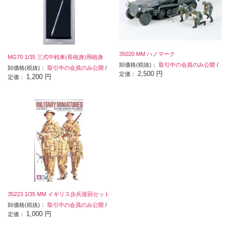
35020 MM ハノマーク
MG70 1/35 三式中戦車(長砲身)用砲身
卸価格(税抜)：
取引中の会員のみ公開
/
卸価格(税抜)：
取引中の会員のみ公開
/
2,500 円
定価：
1,200 円
定価：
35223 1/35 MM イギリス歩兵巡回セット
卸価格(税抜)：
取引中の会員のみ公開
/
1,000 円
定価：