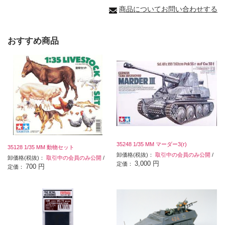
商品についてお問い合わせする
おすすめ商品
35248 1/35 MM マーダー3(r)
35128 1/35 MM 動物セット
卸価格(税抜)：
取引中の会員のみ公開
/
卸価格(税抜)：
取引中の会員のみ公開
/
3,000 円
定価：
700 円
定価：