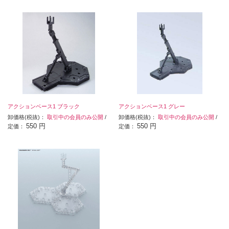
アクションベース1 ブラック
アクションベース1 グレー
卸価格(税抜)：
取引中の会員のみ公開
/
卸価格(税抜)：
取引中の会員のみ公開
/
550 円
550 円
定価：
定価：