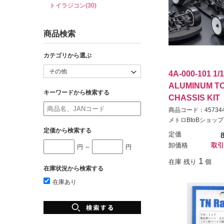
トイラジコン(30)
商品検索
カテゴリから選ぶ
4A-000-101 1/
ALUMINUM T
キーワードから検索する
CHASSIS KIT
商品コード：457344
メトロBtoBショップ
定価から検索する
定価
卸価格
取引
円 ～
円
1
在庫 残り
個
在庫状況から検索する
在庫あり