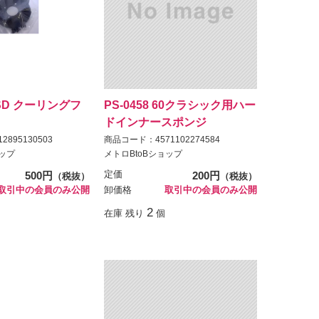
5 SD クーリングフ
PS-0458 60クラシック用ハー
ドインナースポンジ
895130503
商品コード：4571102274584
ョップ
メトロBtoBショップ
500円
定価
200円
（税抜）
（税抜）
取引中の会員のみ公開
卸価格
取引中の会員のみ公開
2
在庫 残り
個