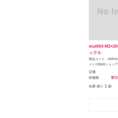
mut004 M3
ックル
商品コード：494544
メトロBtoBショップ
定価
卸価格
取引
1
在庫 残り
個