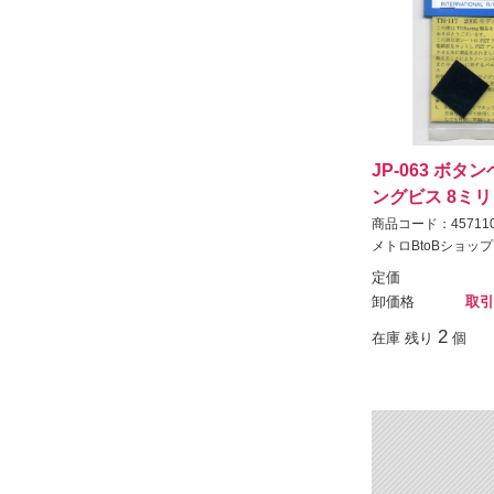
JP-063 ボ
ングビス 8ミリ 
商品コード：457110
メトロBtoBショップ
定価
卸価格
取引
2
在庫 残り
個