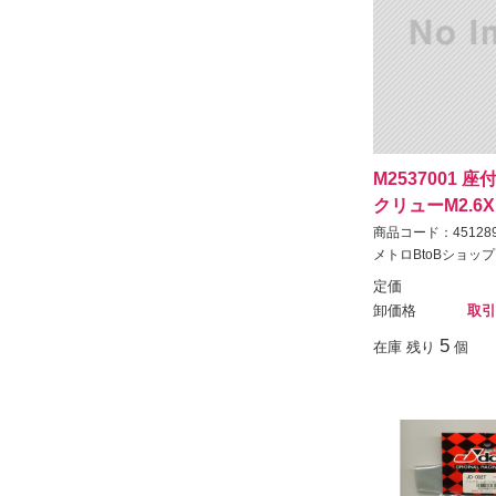
M2537001 
クリューM2.6X
商品コード：451289
メトロBtoBショップ
定価
卸価格
取引
5
在庫 残り
個