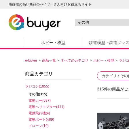
嗜好性の高い商品のバイヤーさん向けお役立ちサイト
ホビー・模型
鉄道模型・鉄道グッ
e-buyer
商品一覧
すべてのカテゴリ
ホビー・模型
ラジ
商品カテゴリ
カテゴリ
その
ラジコン(1855)
315
件の商品がご
その他(315)
電動カー(587)
電動ヘリコプター(411)
電動飛行機(4)
電動ボート(489)
ドローン(19)