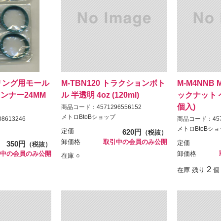
ツーリング用モール
M-TBN120 トラクションボト
M-M4NNB
ンナー24MM
ル 半透明 4oz (120ml)
ックナット 
個入)
商品コード：4571296556152
メトロBtoBショップ
8613246
商品コード：4571
メトロBtoBシ
定価
620円
（税抜）
卸価格
取引中の会員のみ公開
350円
定価
（税抜）
中の会員のみ公開
卸価格
在庫 ○
2
在庫 残り
個