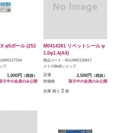
EX φ5ボール (252
M0414261 リベットシール φ
1.0φ1.4(A4)
895127534
商品コード：4512895130817
ョップ
メトロBtoBショップ
1,000円
定価
2,500円
（税抜）
（税抜）
取引中の会員のみ公開
卸価格
取引中の会員のみ公開
2
在庫 残り
個