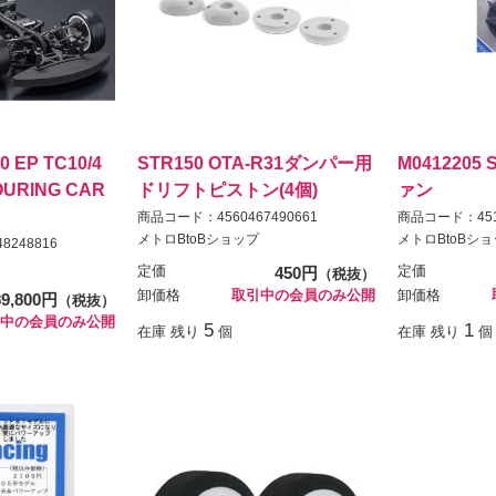
10 EP TC10/4
STR150 OTA-R31ダンパー用
M041220
OURING CAR
ドリフトピストン(4個)
ァン
商品コード：4560467490661
商品コード：4512
メトロBtoBショップ
メトロBtoBシ
8248816
定価
450円
定価
（税抜）
卸価格
取引中の会員のみ公開
卸価格
89,800円
（税抜）
中の会員のみ公開
5
1
在庫 残り
個
在庫 残り
個