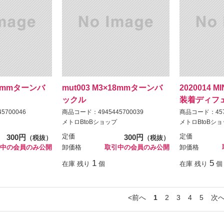
×20mmターンバ
mut003 M3×18mmターンバ
2020014 M
ックル
装着ディフ
5700046
商品コード：4945445700039
商品コード：4570
メトロBtoBショップ
メトロBtoBシ
300円
定価
300円
定価
（税抜）
（税抜）
中の会員のみ公開
卸価格
取引中の会員のみ公開
卸価格
1
5
在庫 残り
個
在庫 残り
個
前へ
1
2
3
4
5
次