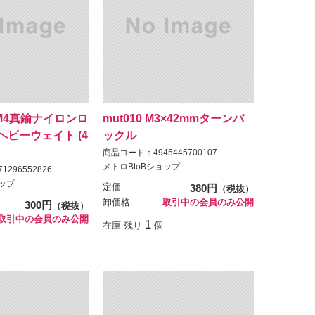
 M4真鍮ナイロンロ
mut010 M3×42mmターンバ
ヘビーウェイト (4
ックル
商品コード：4945445700107
メトロBtoBショップ
296552826
ョップ
定価
380円
（税抜）
卸価格
取引中の会員のみ公開
300円
（税抜）
取引中の会員のみ公開
1
在庫 残り
個