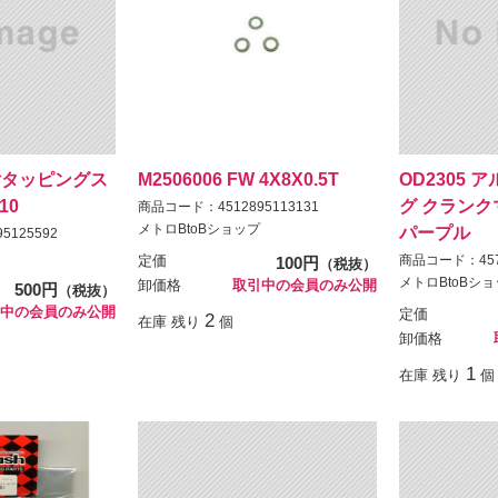
座付タッピングス
M2506006 FW 4X8X0.5T
OD2305
10
グ クランクマ
商品コード：4512895113131
メトロBtoBショップ
パープル
5125592
商品コード：4571
定価
100円
（税抜）
メトロBtoBシ
卸価格
取引中の会員のみ公開
500円
（税抜）
中の会員のみ公開
定価
2
在庫 残り
個
卸価格
1
在庫 残り
個