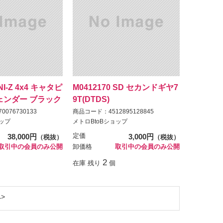
INI-Z 4x4 キャタピ
M0412170 SD セカンドギヤ7
ェンダー ブラック
9T(DTDS)
076730133
商品コード：4512895128845
ョップ
メトロBtoBショップ
38,000円
定価
3,000円
（税抜）
（税抜）
取引中の会員のみ公開
卸価格
取引中の会員のみ公開
2
在庫 残り
個
へ