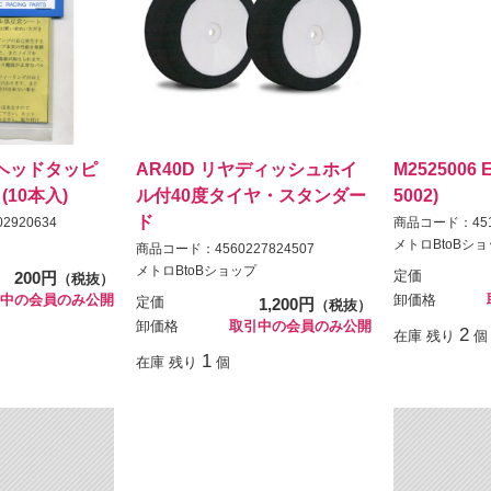
タンヘッドタッピ
AR40D リヤディッシュホイ
M2525006 
(10本入)
ル付40度タイヤ・スタンダー
5002)
ド
2920634
商品コード：4512
メトロBtoBシ
商品コード：4560227824507
メトロBtoBショップ
200円
定価
（税抜）
中の会員のみ公開
卸価格
定価
1,200円
（税抜）
卸価格
取引中の会員のみ公開
2
在庫 残り
個
1
在庫 残り
個