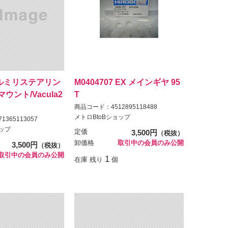
 アルミリステアリン
M0404707 EX メインギヤ 95
ウント/Vacula2
T
商品コード：4512895118488
メトロBtoBショップ
365113057
ョップ
定価
3,500円
（税抜）
卸価格
取引中の会員のみ公開
3,500円
（税抜）
取引中の会員のみ公開
1
在庫 残り
個