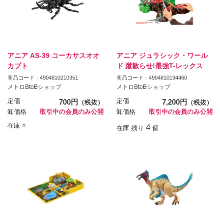
アニア AS-39 コーカサスオオ
アニア ジュラシック・ワール
カブト
ド 蹴散らせ!最強T-レックス
商品コード：4904810210351
商品コード：4904810194460
メトロBtoBショップ
メトロBtoBショップ
定価
700円
定価
7,200円
（税抜）
（税抜）
卸価格
取引中の会員のみ公開
卸価格
取引中の会員のみ公開
在庫 ○
4
在庫 残り
個