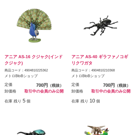
アニア AS-16 クジャク(インド
アニア AS-40 ギラファノコギ
クジャク)
リクワガタ
商品コード：4904810225362
商品コード：4904810210368
メトロBtoBショップ
メトロBtoBショップ
定価
700円
定価
700円
（税抜）
（税抜）
卸価格
取引中の会員のみ公開
卸価格
取引中の会員のみ公開
5
10
在庫 残り
個
在庫 残り
個