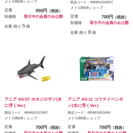
メトロBtoBショップ
商品コード：4904810160557
メトロBtoBショップ
定価
950円
（税抜）
定価
700円
卸価格
取引中の会員のみ公開
（税抜）
卸価格
取引中の会員のみ公開
5
在庫 残り
個
8
在庫 残り
個
アニア AS-07 ホホジロザメ(水
アニア AS-11 コウテイペンギ
に浮くVer.)
ン(水に浮くVer.)
商品コード：4904810137603
商品コード：4904810615460
メトロBtoBショップ
メトロBtoBショップ
定価
700円
定価
700円
（税抜）
（税抜）