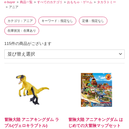
e-buyer
商品一覧
すべてのカテゴリ
おもちゃ・ゲーム
タカラトミー
アニア
カテゴリ
アニア
キーワード
指定なし
定価
指定なし
在庫状況
在庫あり
115
件の商品がございます
冒険大陸 アニアキングダム ラ
冒険大陸 アニアキングダム は
プル(ヴェロキラプトル)
じめての大冒険マップセット