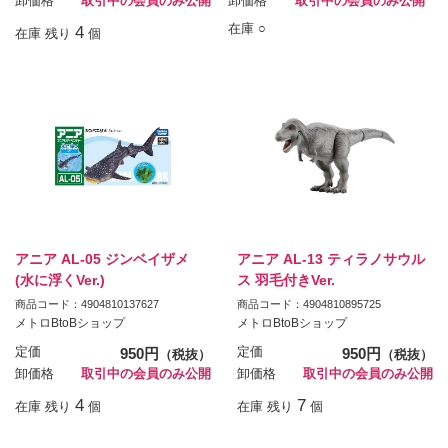
卸価格
取引中の会員のみ公開
卸価格
取引中の会員のみ公開
在庫 ○
4
在庫 残り
個
アニア AL-05 ジンベイザメ
アニア AL-13 ティラノサウル
(水に浮くVer.)
ス 羽毛付きVer.
商品コード：4904810137627
商品コード：4904810895725
メトロBtoBショップ
メトロBtoBショップ
定価
950円
定価
950円
（税抜）
（税抜）
卸価格
取引中の会員のみ公開
卸価格
取引中の会員のみ公開
4
7
在庫 残り
個
在庫 残り
個