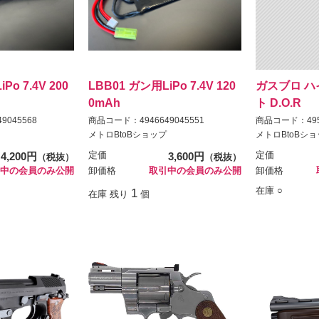
Po 7.4V 200
LBB01 ガン用LiPo 7.4V 120
ガスブロ ハ
0mAh
ト D.O.R
9045568
商品コード：4946649045551
商品コード：4952
メトロBtoBショップ
メトロBtoBシ
4,200円
定価
3,600円
定価
（税抜）
（税抜）
中の会員のみ公開
卸価格
取引中の会員のみ公開
卸価格
在庫 ○
1
在庫 残り
個