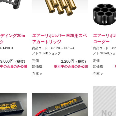
ルディング20m
エアーリボルバー M29用スペ
エアーリボル
ク
アカートリッジ
ローダー
9149831
商品コード：4952839137524
商品コード：4952
メトロBtoBショップ
メトロBtoBシ
9,800円
定価
1,280円
定価
（税抜）
（税抜）
中の会員のみ公開
卸価格
取引中の会員のみ公開
卸価格
在庫 ○
在庫 ○