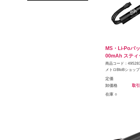
MS・Li-Poバッ
00mAh ステ
商品コード：495283
メトロBtoBショップ
定価
卸価格
取引
在庫 ○