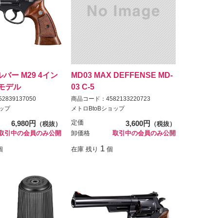
バー M29 4イン
MD03 MAX DEFFENSE MD-
モデル
03 C-5
839137050
商品コード：4582133220723
ョップ
メトロBtoBショップ
6,980円
定価
3,600円
（税抜）
（税抜）
取引中の会員のみ公開
卸価格
取引中の会員のみ公開
1
個
在庫 残り
個