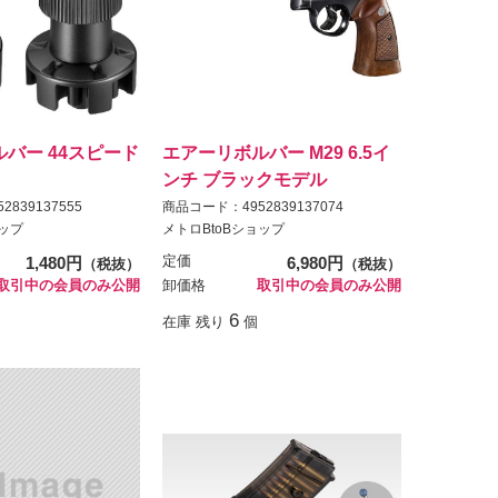
バー 44スピード
エアーリボルバー M29 6.5イ
ンチ ブラックモデル
839137555
商品コード：4952839137074
ョップ
メトロBtoBショップ
1,480円
定価
6,980円
（税抜）
（税抜）
取引中の会員のみ公開
卸価格
取引中の会員のみ公開
6
在庫 残り
個