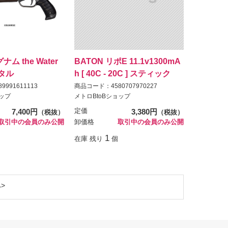
ム the Water
BATON リポE 11.1v1300mA
メタル
h [ 40C - 20C ] スティック
991611113
商品コード：4580707970227
ョップ
メトロBtoBショップ
7,400円
定価
3,380円
（税抜）
（税抜）
取引中の会員のみ公開
卸価格
取引中の会員のみ公開
1
在庫 残り
個
へ