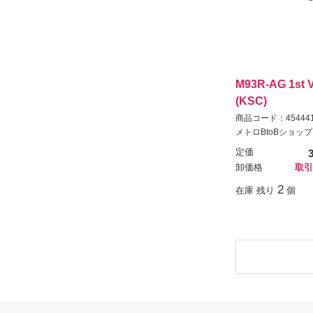
M93R-AG 1st
(KSC)
商品コード：454441
メトロBtoBショップ
定価
卸価格
取引
2
在庫 残り
個