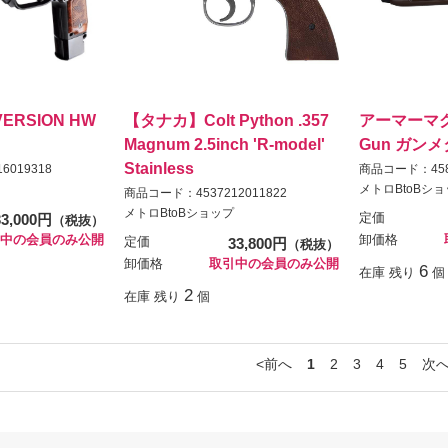
 VERSION HW
【タナカ】Colt Python .357
アーマーマグナ
Magnum 2.5inch 'R-model'
Gun ガン
Stainless
6019318
商品コード：4589
メトロBtoBシ
商品コード：4537212011822
メトロBtoBショップ
33,000円
定価
（税抜）
中の会員のみ公開
卸価格
定価
33,800円
（税抜）
卸価格
取引中の会員のみ公開
6
在庫 残り
個
2
在庫 残り
個
前へ
1
2
3
4
5
次