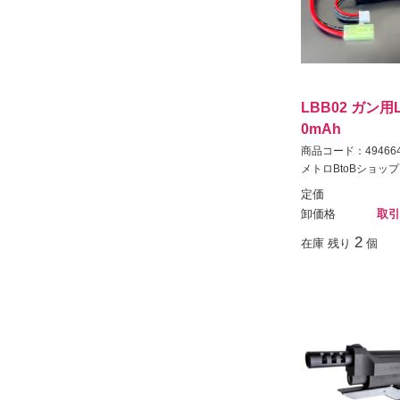
LBB02 ガン用Li
0mAh
商品コード：494664
メトロBtoBショップ
定価
卸価格
取引
2
在庫 残り
個