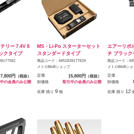
テリー 7.4V 8
MS・Li-Po スターターセット
エアーリボル
ィックタイプ
スタンダードタイプ
チ ブラック
9177582
商品コード：4952839177629
商品コード：4952
メトロBtoBショップ
メトロBtoBシ
7,800円
定価
15,800円
定価
（税抜）
（税抜）
中の会員のみ公開
卸価格
取引中の会員のみ公開
卸価格
9
12
在庫 残り
個
在庫 残り