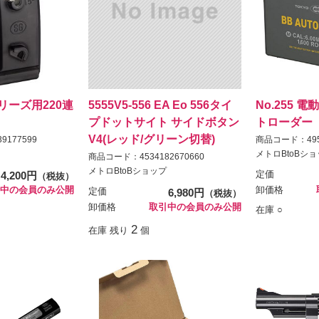
リーズ用220連
5555V5-556 EA Eo 556タイ
No.255 
プドットサイト サイドボタン
トローダー
V4(レッド/グリーン切替)
9177599
商品コード：4952
メトロBtoBシ
商品コード：4534182670660
メトロBtoBショップ
4,200円
定価
（税抜）
中の会員のみ公開
卸価格
定価
6,980円
（税抜）
卸価格
取引中の会員のみ公開
在庫 ○
2
在庫 残り
個