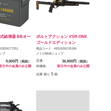
電動式給弾器 BBオー
ボルトアクション VSR-ONE
ゴールドエディション
839177551
商品コード：4952839135186
ョップ
メトロBtoBショップ
9,800円
定価
36,800円
（税抜）
（税抜）
取引中の会員のみ公開
卸価格
取引中の会員のみ公開
5
在庫 残り
個