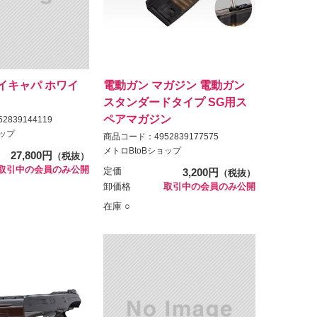
イキャパ ホワイ
電動ガン マガジン 電動ガン
スタンダードタイプ SG用ス
ペアマガジン
839144119
ョップ
商品コード：4952839177575
メトロBtoBショップ
27,800円
（税抜）
取引中の会員のみ公開
定価
3,200円
（税抜）
卸価格
取引中の会員のみ公開
在庫 ○