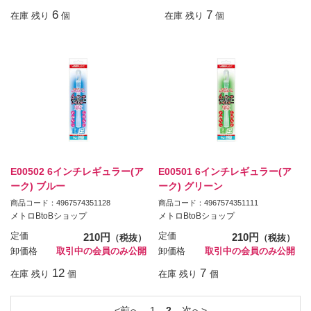
6
7
在庫 残り
個
在庫 残り
個
E00502 6インチレギュラー(ア
E00501 6インチレギュラー(ア
ーク) ブルー
ーク) グリーン
商品コード：4967574351128
商品コード：4967574351111
メトロBtoBショップ
メトロBtoBショップ
定価
210円
定価
210円
（税抜）
（税抜）
卸価格
取引中の会員のみ公開
卸価格
取引中の会員のみ公開
12
7
在庫 残り
個
在庫 残り
個
前へ
1
2
次へ