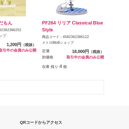
んだもん
PF264 リリア Classical Blue
Style
362386252
ョップ
商品コード：4582362386122
メトロBtoBショップ
1,200円
（税抜）
取引中の会員のみ公開
定価
18,000円
（税抜）
卸価格
取引中の会員のみ公開
4
在庫 残り
個
QRコードからアクセス