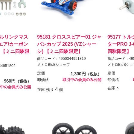
ボールリンクマス
95181 クロススピアー01 ジャ
95177 ト
エア/カーボン
パンカップ 2025 (VZシャー
ターPRO J-
025 【ミニ四駆限
シ) 【ミニ四駆限定】
四駆限定】
商品コード：4950344951819
商品コード：4950
メトロBtoBショップ
メトロBtoBシ
4951802
定価
1,300円
定価
（税抜）
卸価格
取引中の会員のみ公開
卸価格
960円
（税抜）
中の会員のみ公開
在庫 ○
4
在庫 残り
個