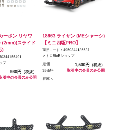
G カーボン リヤワ
18663 ライザン (MEシャーシ)
(2mm)(スライド
【ミニ四駆PRO】
)
商品コード：4950344186631
メトロBtoBショップ
344155491
ョップ
定価
1,500円
（税抜）
卸価格
取引中の会員のみ公開
980円
（税抜）
取引中の会員のみ公開
在庫 ○