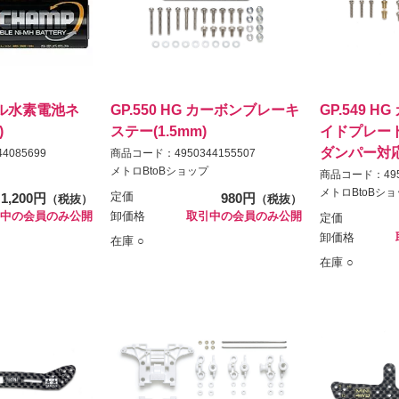
ッケル水素電池ネ
GP.550 HG カーボンブレーキ
GP.549 H
)
ステー(1.5mm)
イドプレート
ダンパー対応
4085699
商品コード：4950344155507
メトロBtoBショップ
商品コード：4950
メトロBtoBシ
1,200円
定価
980円
（税抜）
（税抜）
中の会員のみ公開
卸価格
取引中の会員のみ公開
定価
卸価格
在庫 ○
在庫 ○