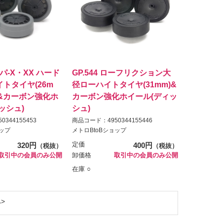
ーパ-X・XX ハード
GP.544 ローフリクション大
トタイヤ(26m
径ローハイトタイヤ(31mm)&
&カーボン強化ホ
カーボン強化ホイール(ディッ
ッシュ)
シュ)
344155453
商品コード：4950344155446
ョップ
メトロBtoBショップ
320円
定価
400円
（税抜）
（税抜）
取引中の会員のみ公開
卸価格
取引中の会員のみ公開
在庫 ○
へ