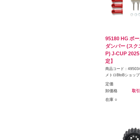
95180 HG 
ダンパー (スク
P) J-CUP 2
定】
商品コード：495034
メトロBtoBショップ
定価
卸価格
取引
在庫 ○