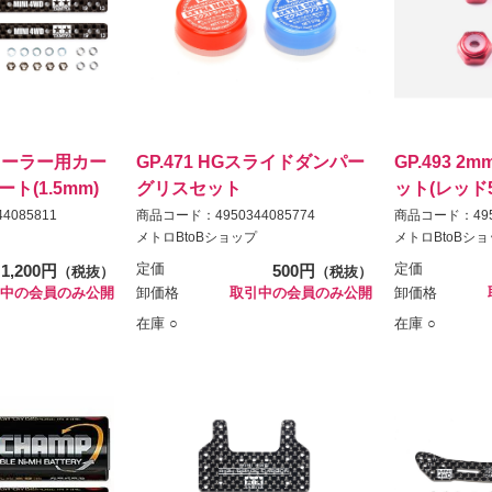
19ローラー用カー
GP.471 HGスライドダンパー
GP.493 
ト(1.5mm)
グリスセット
ット(レッド
4085811
商品コード：4950344085774
商品コード：4950
メトロBtoBショップ
メトロBtoBシ
1,200円
定価
500円
定価
（税抜）
（税抜）
中の会員のみ公開
卸価格
取引中の会員のみ公開
卸価格
在庫 ○
在庫 ○