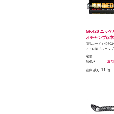
GP.420 ニ
オチャンプ(2本
商品コード：495034
メトロBtoBショップ
定価
卸価格
取引
11
在庫 残り
個