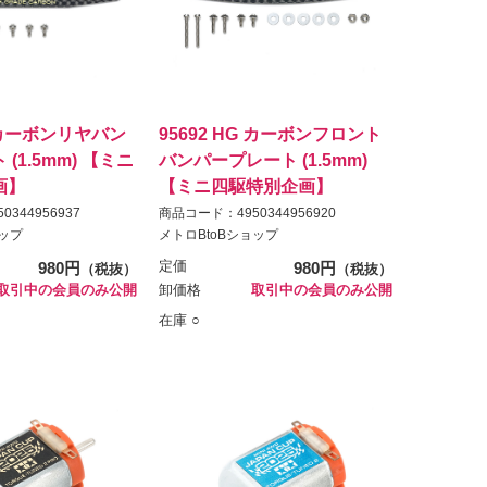
G カーボンリヤバン
95692 HG カーボンフロント
(1.5mm) 【ミニ
バンパープレート (1.5mm)
画】
【ミニ四駆特別企画】
344956937
商品コード：4950344956920
ョップ
メトロBtoBショップ
980円
定価
980円
（税抜）
（税抜）
取引中の会員のみ公開
卸価格
取引中の会員のみ公開
在庫 ○