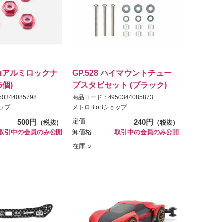
2mmアルミロックナ
GP.528 ハイマウントチュー
5個)
ブスタビセット (ブラック)
344085798
商品コード：4950344085873
ョップ
メトロBtoBショップ
500円
定価
240円
（税抜）
（税抜）
取引中の会員のみ公開
卸価格
取引中の会員のみ公開
在庫 ○