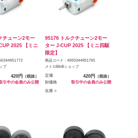
ルクチューン2モー
95176 トルクチューン2モー
CUP 2025 【ミニ
ター J-CUP 2025 【ミニ四駆
限定】
344951772
商品コード：4950344951765
ョップ
メトロBtoBショップ
420円
定価
420円
（税抜）
（税抜）
取引中の会員のみ公開
卸価格
取引中の会員のみ公開
在庫 ○