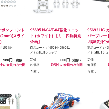
 カーボンフロント
95695 N-04/T-04強化ユニッ
95693 H
2mm)(スライ
ト (ホワイト) 【ミニ四駆特別
パープレート 
)
企画】
四駆特別企
4155484
商品コード：4950344956951
商品コード：4950
メトロBtoBショップ
メトロBtoBシ
980円
定価
600円
定価
（税抜）
（税抜）
中の会員のみ公開
卸価格
取引中の会員のみ公開
卸価格
在庫 ○
在庫 ○