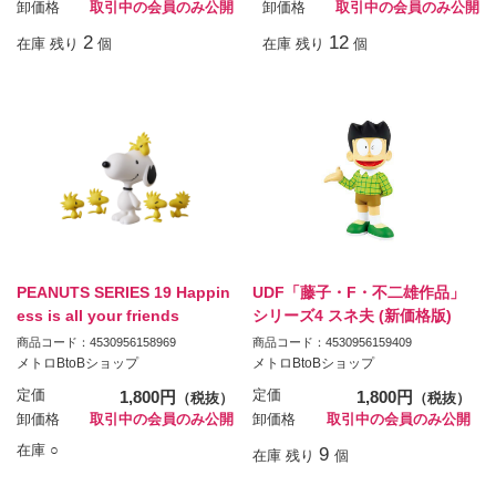
卸価格
取引中の会員のみ公開
卸価格
取引中の会員のみ公開
2
12
在庫 残り
個
在庫 残り
個
PEANUTS SERIES 19 Happin
UDF「藤子・F・不二雄作品」
ess is all your friends
シリーズ4 スネ夫 (新価格版)
商品コード：4530956158969
商品コード：4530956159409
メトロBtoBショップ
メトロBtoBショップ
定価
1,800円
定価
1,800円
（税抜）
（税抜）
卸価格
取引中の会員のみ公開
卸価格
取引中の会員のみ公開
在庫 ○
9
在庫 残り
個