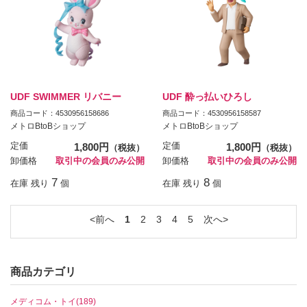
UDF SWIMMER リバニー
UDF 酔っ払いひろし
商品コード：4530956158686
商品コード：4530956158587
メトロBtoBショップ
メトロBtoBショップ
定価
1,800円
定価
1,800円
（税抜）
（税抜）
卸価格
取引中の会員のみ公開
卸価格
取引中の会員のみ公開
7
8
在庫 残り
個
在庫 残り
個
前へ
1
2
3
4
5
次へ
商品カテゴリ
メディコム・トイ(189)