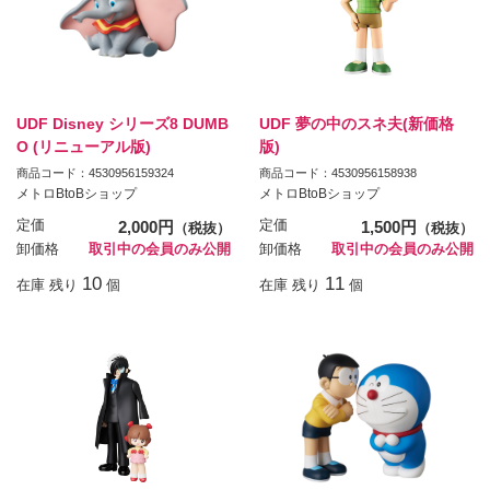
UDF Disney シリーズ8 DUMB
UDF 夢の中のスネ夫(新価格
O (リニューアル版)
版)
商品コード：4530956159324
商品コード：4530956158938
メトロBtoBショップ
メトロBtoBショップ
定価
2,000円
定価
1,500円
（税抜）
（税抜）
卸価格
取引中の会員のみ公開
卸価格
取引中の会員のみ公開
10
11
在庫 残り
個
在庫 残り
個