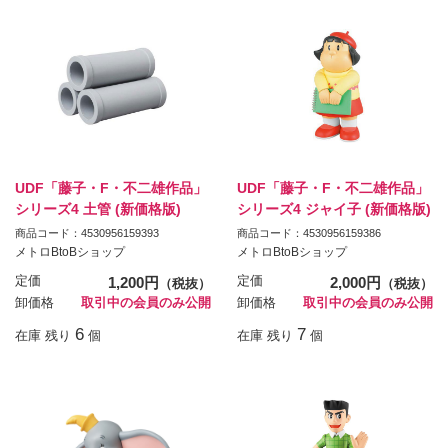
UDF「藤子・F・不二雄作品」
UDF「藤子・F・不二雄作品」
シリーズ4 土管 (新価格版)
シリーズ4 ジャイ子 (新価格版)
商品コード：4530956159393
商品コード：4530956159386
メトロBtoBショップ
メトロBtoBショップ
定価
1,200円
定価
2,000円
（税抜）
（税抜）
卸価格
取引中の会員のみ公開
卸価格
取引中の会員のみ公開
6
7
在庫 残り
個
在庫 残り
個