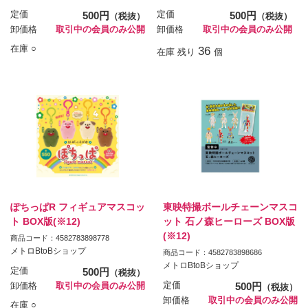
定価
500円
定価
500円
（税抜）
（税抜）
卸価格
取引中の会員のみ公開
卸価格
取引中の会員のみ公開
在庫 ○
36
在庫 残り
個
ぽちっぱR フィギュアマスコッ
東映特撮ボールチェーンマスコ
ト BOX版(※12)
ット 石ノ森ヒーローズ BOX版
(※12)
商品コード：4582783898778
メトロBtoBショップ
商品コード：4582783898686
メトロBtoBショップ
定価
500円
（税抜）
定価
500円
卸価格
取引中の会員のみ公開
（税抜）
卸価格
取引中の会員のみ公開
在庫 ○