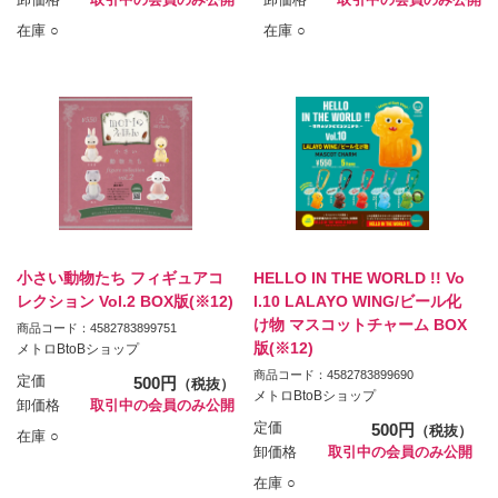
在庫 ○
在庫 ○
小さい動物たち フィギュアコ
HELLO IN THE WORLD !! Vo
レクション Vol.2 BOX版(※12)
l.10 LALAYO WING/ビール化
け物 マスコットチャーム BOX
商品コード：4582783899751
版(※12)
メトロBtoBショップ
商品コード：4582783899690
定価
500円
（税抜）
メトロBtoBショップ
卸価格
取引中の会員のみ公開
定価
500円
（税抜）
在庫 ○
卸価格
取引中の会員のみ公開
在庫 ○