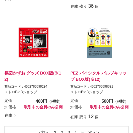
36
在庫 残り
個
楳図かずお グッズ BOX版(※1
PEZ バイシクル バルブキャッ
2)
プ BOX版(※12)
商品コード：4582783899294
商品コード：4582783898891
メトロBtoBショップ
メトロBtoBショップ
定価
400円
定価
500円
（税抜）
（税抜）
卸価格
取引中の会員のみ公開
卸価格
取引中の会員のみ公開
在庫 ○
12
在庫 残り
個
前へ
1
2
3
4
5
次へ